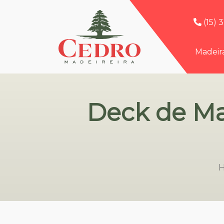
(15) 
Madeir
Deck de Mad