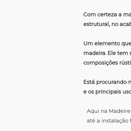
Com certeza a mad
estrutural, no aca
Um elemento que 
madeira. Ele tem 
composições rústi
Está procurando m
e os principais u
Aqui na Madeirei
até a instalação