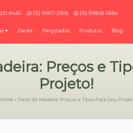
3251-8440
(15) 99617-3906
(15) 99808-5884
as
Decks
Pergolados
Produtos
Blog
eira: Preços e Ti
Projeto!
Home
»
Deck de Madeira: Preços e Tipos Para Seu Projet