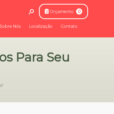
Orçamento
0
Sobre Nós
Localização
Contato
pos Para Seu
o!