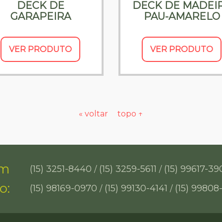
DECK DE
DECK DE MADEI
GARAPEIRA
PAU-AMARELO
VER PRODUTO
VER PRODUTO
« voltar
topo ↑
em
(15) 3251-8440
(15) 3259-5611
(15) 99617-39
/
/
o:
(15) 98169-0970
(15) 99130-4141
(15) 99808
/
/