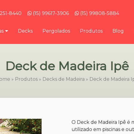
3251-8440
(15) 99617-3906
(15) 99808-5884
as
Decks
Pergolados
Produtos
Blog
Deck de Madeira Ipê
ome
»
Produtos
»
Decks de Madeira
»
Deck de Madeira I
O Deck de Madeira Ipê é 
utilizado em piscinas e out