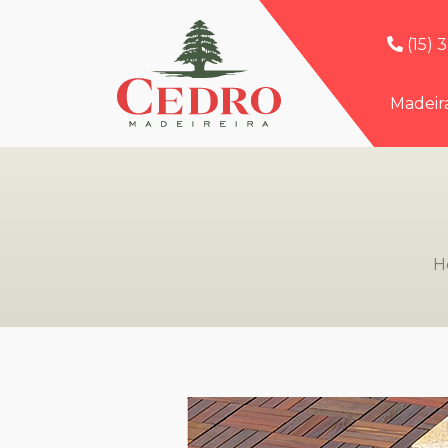
(15) 
Madeir
H