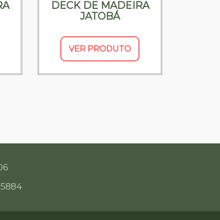
RA
DECK DE MADEIRA
JATOBÁ
VER PRODUTO
06
-5884