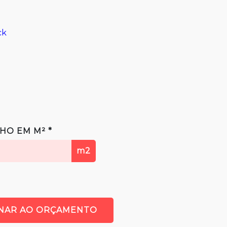
ck
HO EM M² *
m2
ONAR AO ORÇAMENTO