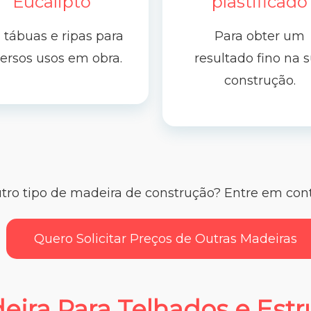
Eucalipto
plastificado
tábuas e ripas para
Para obter um
versos usos em obra.
resultado fino na 
construção.
tro tipo de madeira de construção? Entre em cont
Quero Solicitar Preços de Outras Madeiras
eira Para Telhados e Estr