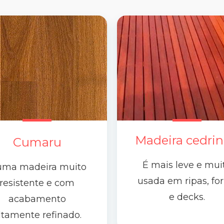
Madeira cedri
Cumaru
É mais leve e mui
uma madeira muito
usada em ripas, for
resistente e com
e decks.
acabamento
ltamente refinado.