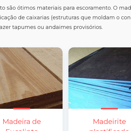
pto são ótimos materiais para escoramento. O madei
ricação de caixarias (estruturas que moldam o conc
azer tapumes ou andaimes provisórios.
Madeira de
Madeirite