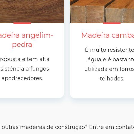
deira angelim-
Madeira camb
pedra
É muito resistente
 robusta e tem alta
água e é bastant
esistência a fungos
utilizada em forro
apodrecedores.
telhados.
 outras madeiras de construção? Entre em contato