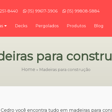
3251-8440
(15) 99617-3906
(15) 99808-5884
as
Decks
Pergolados
Produtos
Blog
eiras para constr
Home
»
Madeiras para construção
 Cedro você encontra tudo em madeiras para con