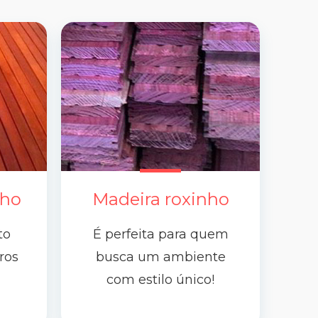
nho
Madeira roxinho
to
É perfeita para quem
ros
busca um ambiente
com estilo único!