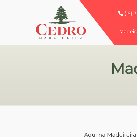
(15) 
Madeir
Mad
Aqui na Madeireira