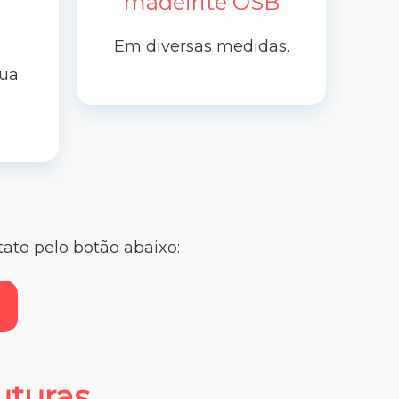
madeirite OSB
Em diversas medidas.
sua
ato pelo botão abaixo:
uturas