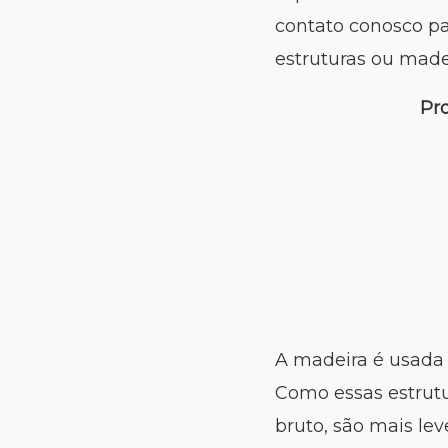
contato conosco pa
estruturas ou madei
Pr
A madeira é usada p
Como essas estrutu
bruto, são mais lev