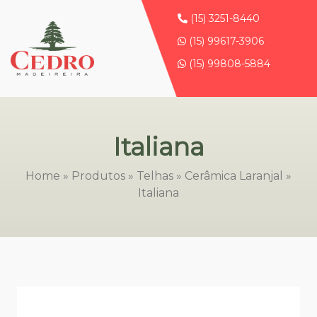
(15) 3251-8440
(15) 99617-3906
(15) 99808-5884
Italiana
Home
»
Produtos
»
Telhas
»
Cerâmica Laranjal
»
Italiana