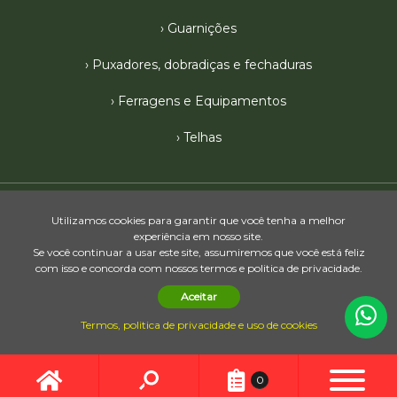
Guarnições
Puxadores, dobradiças e fechaduras
Ferragens e Equipamentos
Telhas
2026 © Madeireira Cedro Ltda. - Avenida Pompeo Reali, 772, São
Utilizamos cookies para garantir que você tenha a melhor
(15) 3251-8440
(15) 3259-5611
Cristóvão – Tatuí/SP | Telefone:
/
-
experiência em nosso site.
Se você continuar a usar este site, assumiremos que você está feliz
Agência Digimeta
com isso e concorda com nossos termos e politica de privacidade.
Aceitar
Política de privacidade
Termos, politica de privacidade e uso de cookies
0