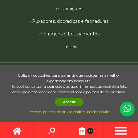
Guarnições
Puxadores, dobradiças e fechaduras
Ferragens e Equipamentos
Telhas
2026 © Madeireira Cedro Ltda. - Avenida Pompeo Reali, 772, São
Utilizamos cookies para garantir que você tenha a melhor
(15) 3251-8440
(15) 3259-5611
Cristóvão – Tatuí/SP | Telefone:
/
-
experiência em nosso site.
Se você continuar a usar este site, assumiremos que você está feliz
Agência Digimeta
com isso e concorda com nossos termos e politica de privacidade.
Aceitar
Política de privacidade
Termos, politica de privacidade e uso de cookies
0