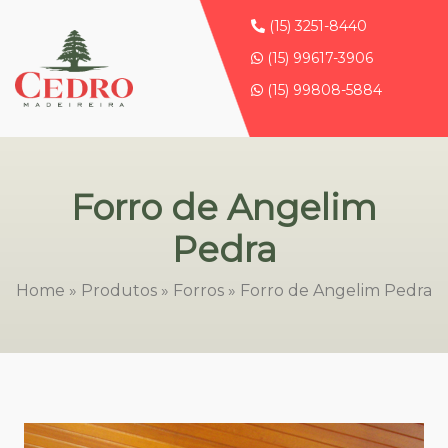
(15) 3251-8440
(15) 99617-3906
(15) 99808-5884
Forro de Angelim
Pedra
Home
»
Produtos
»
Forros
»
Forro de Angelim Pedra